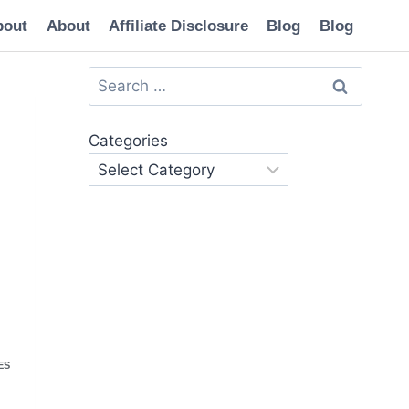
bout
About
Affiliate Disclosure
Blog
Blog
Search
for:
Categories
ES