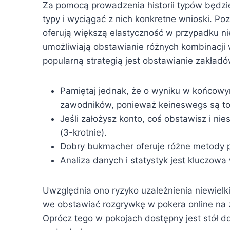
Za pomocą prowadzenia historii typów będz
typy i wyciągać z nich konkretne wnioski. Po
oferują większą elastyczność w przypadku ni
umożliwiają obstawianie różnych kombinacji
popularną strategią jest obstawianie zakła
Pamiętaj jednak, że o wyniku w końcowy
zawodników, ponieważ keineswegs są to
Jeśli założysz konto, coś obstawisz i nie
(3-krotnie).
Dobry bukmacher oferuje różne metody p
Analiza danych i statystyk jest kluczow
Uwzględnia ono ryzyko uzależnienia niewielk
we obstawiać rozgrywkę w pokera online na 
Oprócz tego w pokojach dostępny jest stół d