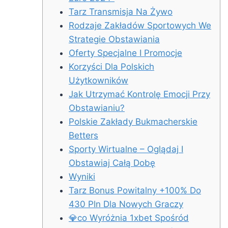
Tarz Transmisja Na Żywo
Rodzaje Zakładów Sportowych We
Strategie Obstawiania
Oferty Specjalne I Promocje
Korzyści Dla Polskich
Użytkowników
Jak Utrzymać Kontrolę Emocji Przy
Obstawianiu?
Polskie Zakłady Bukmacherskie
Betters
Sporty Wirtualne – Oglądaj I
Obstawiaj Całą Dobę
Wyniki
Tarz Bonus Powitalny +100% Do
430 Pln Dla Nowych Graczy
💎co Wyróżnia 1xbet Spośród