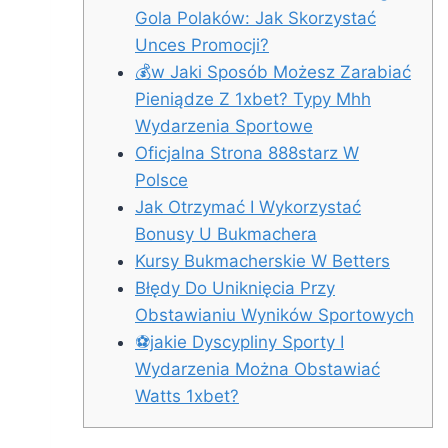
Gola Polaków: Jak Skorzystać
Unces Promocji?
💰w Jaki Sposób Możesz Zarabiać
Pieniądze Z 1xbet? Typy Mhh
Wydarzenia Sportowe
Oficjalna Strona 888starz W
Polsce
Jak Otrzymać I Wykorzystać
Bonusy U Bukmachera
Kursy Bukmacherskie W Betters
Błędy Do Uniknięcia Przy
Obstawianiu Wyników Sportowych
⚽jakie Dyscypliny Sporty I
Wydarzenia Można Obstawiać
Watts 1xbet?