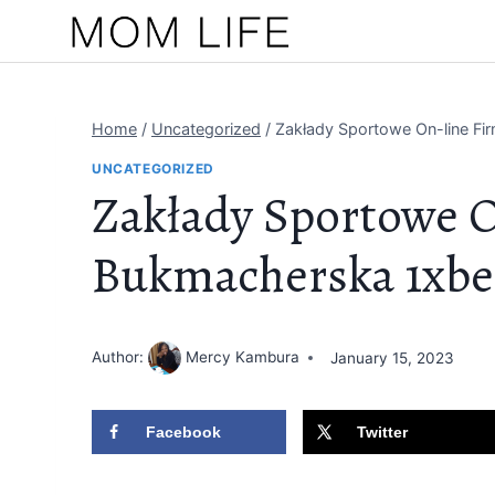
Skip
to
content
Home
/
Uncategorized
/
Zakłady Sportowe On-line F
UNCATEGORIZED
Zakłady Sportowe O
Bukmacherska 1xbe
Author:
Mercy Kambura
January 15, 2023
Facebook
Twitter