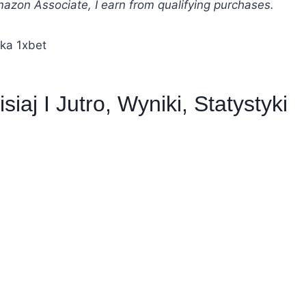
Amazon Associate, I earn from qualifying purchases.
ka 1xbet
iaj I Jutro, Wyniki, Statystyki