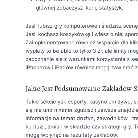
głównej zobaczysz ikonę statystyk.
Jeśli lubisz gry komputerowe i śledzisz sce
Jeśli kochasz koszykówkę i wiesz o niej sporo
Zaimplementowano również wsparcie dla kilku
wypłaty to be able to tylko 3 zł, ale limity 
zapoznanie się z warunkami korzystania z s
iPhone’ów i iPadów również mogą zawierać z
Jakie Jest Podsumowanie Zakładów 
Takie sekcje yak esporty, kasyno em żywo, sp
się nie und nimmer zgubisz i zawsze znajdzie
informacje na temat drużyn, zawodników i t
kontuzji, zmian w składzie czy strategii gry
mogą wpłynąć na rezultaty zakładów.